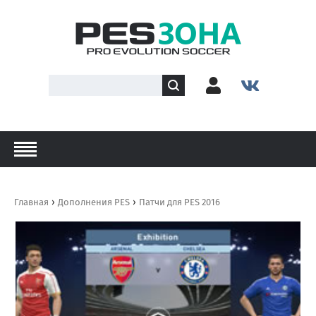
›
›
Главная
Дополнения PES
Патчи для PES 2016