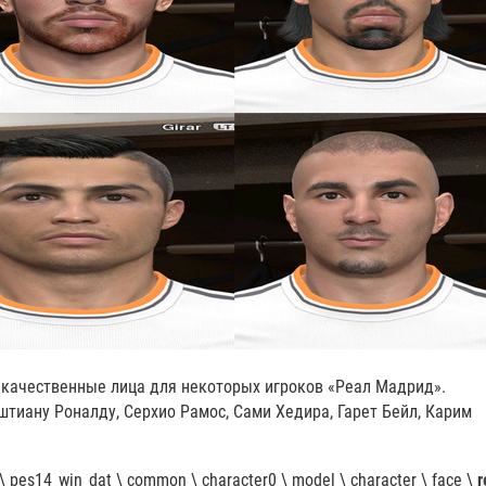
- качественные лица для некоторых игроков «Реал Мадрид».
штиану Роналду, Серхио Рамос, Сами Хедира, Гарет Бейл, Карим
pes14_win_dat \ common \ character0 \ model \ character \ face
\
r