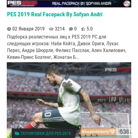
PES 2019 Real Facepack By Sofyan Andri
02 Января 2019
3214
0
5.0
Подборка реалистичных лиц к PES 2019 PC для
следующих игроков: Наби Кейта, Дивок Ориги, Лукас
Перес, Андре Шюррле, Феликс Пасслак, Ален Халилович,
Кевин-Принс Боатенг, Жонатан Б...
ТАТУИРОВКИ ДЛЯ PES 2019