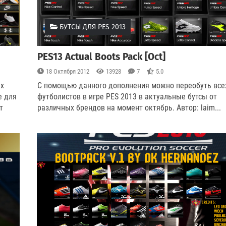
БУТСЫ ДЛЯ PES 2013
PES13 Actual Boots Pack [Oct]
18 Октября 2012
13928
7
5.0
их
С помощью данного дополнения можно переобуть все
е для
футболистов в игре PES 2013 в актуальные бутсы от
т
различных брендов на момент октябрь. Автор: laim
...