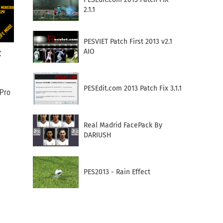
2.1.1
PESVIET Patch First 2013 v2.1
z
AIO
PESEdit.com 2013 Patch Fix 3.1.1
Pro
Real Madrid FacePack By
DARIUSH
PES2013 - Rain Effect